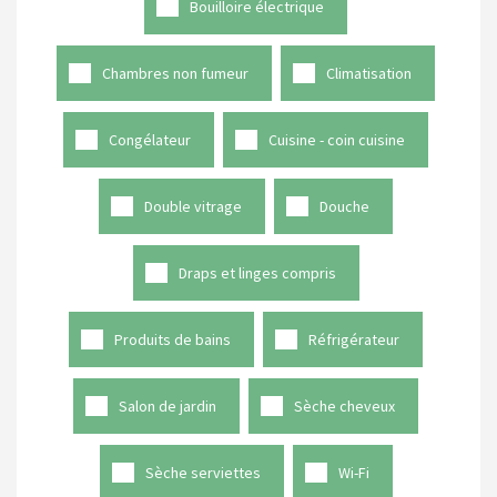
Bouilloire électrique
Chambres non fumeur
Climatisation
Congélateur
Cuisine - coin cuisine
Double vitrage
Douche
Draps et linges compris
Produits de bains
Réfrigérateur
Salon de jardin
Sèche cheveux
Sèche serviettes
Wi-Fi