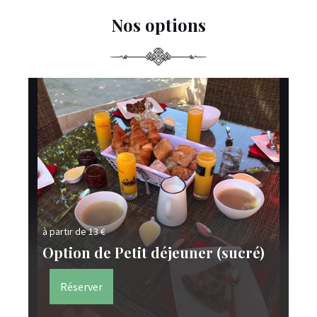
Nos options
à partir de 13 €
à p
Option de Petit déjeuner (sucré)
Ta
Réserver