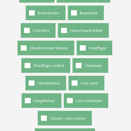
Boulodrome
Buanderie
Cafetière
Chaise haute bébé
Chambres non fumeur
Chauffage
Chauffage central
Cheminée
Climatisation
Coin salon
Congélateur
Cour commune
Cuisine - coin cuisine