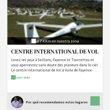
al 7.4 Km en nuestra zona
CENTRE INTERNATIONAL DE VOL
A VOILE
Levez les yeux à Seillans, Fayence et Tourrettes et
vous apercevrez sans doute des planeurs dans le ciel.
Le centre International de Vol à Voile de Fayence-
Tourrettes vous permettra de côtoyer les oiseaux et
Leer más
de voir les stations des pré-Alpes, Toulon ou jusqu'à
Monaco si le ciel est dégagé. Réserver deux jours
avant pour un baptême de l'air.
Por qué recomendamos estos lugares