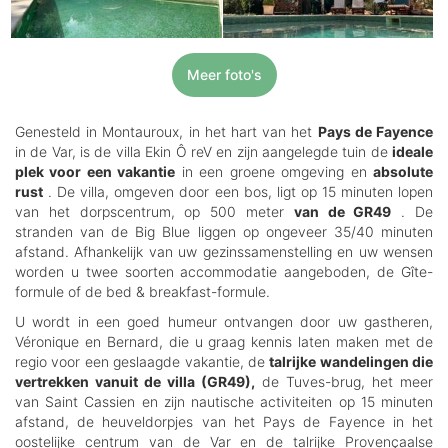
Meer foto's
Genesteld in Montauroux, in het hart van het
Pays de Fayence
in de Var, is de villa Ekin Ô reV en zijn aangelegde tuin de
ideale
plek voor een vakantie
in een groene omgeving en
absolute
rust
. De villa, omgeven door een bos, ligt op 15 minuten lopen
van het dorpscentrum, op 500 meter
van de GR49
. De
stranden van de Big Blue liggen op ongeveer 35/40 minuten
afstand. Afhankelijk van uw gezinssamenstelling en uw wensen
worden u twee soorten accommodatie aangeboden, de Gîte-
formule of de bed & breakfast-formule.
U wordt in een goed humeur ontvangen door uw gastheren,
Véronique en Bernard, die u graag kennis laten maken met de
regio voor een geslaagde vakantie, de
talrijke wandelingen die
vertrekken vanuit de villa (GR49),
de Tuves-brug, het meer
van Saint Cassien en zijn nautische activiteiten op 15 minuten
afstand, de heuveldorpjes van het Pays de Fayence in het
oostelijke centrum van de Var en de talrijke Provençaalse