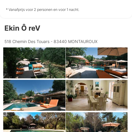
niet
niet
niet
* Vanafprijs voor 2 personen en voor 1 nacht.
beschikbaar
beschikbaar
beschikbaar
Ekin Ô reV
Donderdag
13-8
518 Chemin Des Touars - 83440 MONTAUROUX
niet
beschikbaar