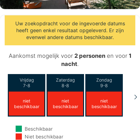
Uw zoekopdracht voor de ingevoerde datums
heeft geen enkel resultaat opgeleverd. Er zijn
evenwel andere datums beschikbaar.
Aankomst mogelijk voor
2 personen
en voor
1
nacht
.
Vrijdag
Zaterdag
Zondag
7-8
8-8
9-8
niet
niet
niet
beschikbaar
beschikbaar
beschikbaar
Maandag
Dinsdag
Woensdag
Beschikbaar
10-8
11-8
12-8
Niet beschikbaar