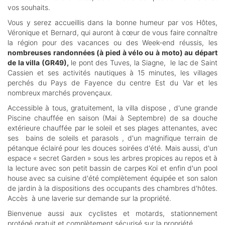
vos souhaits.
Vous y serez accueillis dans la bonne humeur par vos Hôtes,
Véronique et Bernard, qui auront à cœur de vous faire connaître
la région pour des vacances ou des Week-end réussis, les
nombreuses randonnées (à pied à vélo ou à moto) au départ
de la villa (GR49),
le pont des Tuves, la Siagne, le lac de Saint
Cassien et ses activités nautiques à 15 minutes, les villages
perchés du Pays de Fayence du centre Est du Var et les
nombreux marchés provençaux.
Accessible à tous, gratuitement, la villa dispose , d'une grande
Piscine chauffée en saison (Mai à Septembre) de sa douche
extérieure chauffée par le soleil et ses plages attenantes, avec
ses bains de soleils et parasols , d'un magnifique terrain de
pétanque éclairé pour les douces soirées d'été. Mais aussi, d'un
espace « secret Garden » sous les arbres propices au repos et à
la lecture avec son petit bassin de carpes Koï et enfin d'un pool
house avec sa cuisine d'été complètement équipée et son salon
de jardin à la dispositions des occupants des chambres d'hôtes.
Accès à une laverie sur demande sur la propriété.
Bienvenue aussi aux cyclistes et motards, stationnement
protégé gratuit et complètement sécurisé sur la propriété.