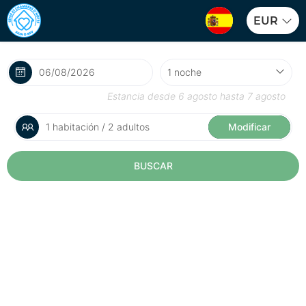
EUR
Estancia desde
6 agosto
hasta
7 agosto
1 habitación / 2 adultos
Modificar