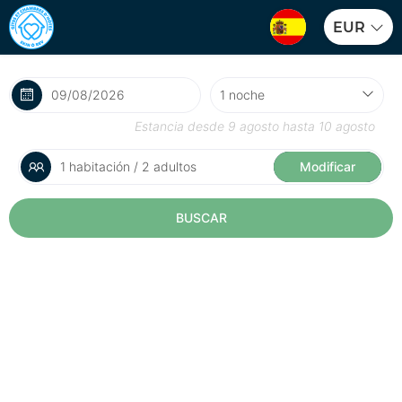
EUR
Estancia desde
9 agosto
hasta
10 agosto
1 habitación / 2 adultos
Modificar