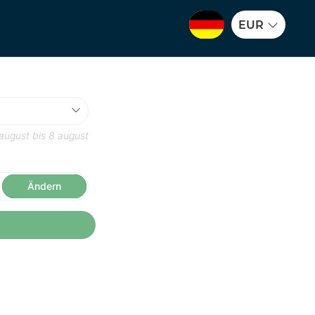
EUR
august
bis
8 august
Ändern