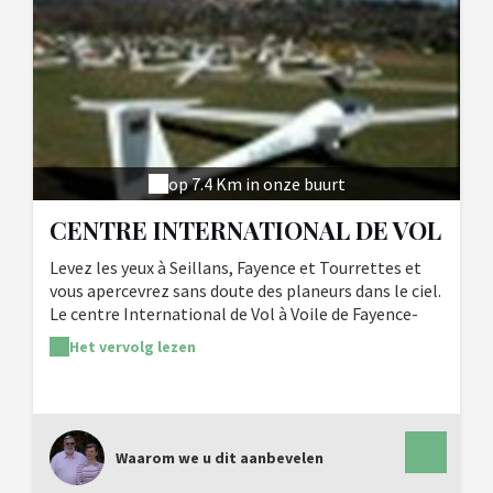
op 7.4 Km in onze buurt
CENTRE INTERNATIONAL DE VOL
A VOILE
Levez les yeux à Seillans, Fayence et Tourrettes et
vous apercevrez sans doute des planeurs dans le ciel.
Le centre International de Vol à Voile de Fayence-
Tourrettes vous permettra de côtoyer les oiseaux et
Het vervolg lezen
de voir les stations des pré-Alpes, Toulon ou jusqu'à
Monaco si le ciel est dégagé. Réserver deux jours
avant pour un baptême de l'air.
Waarom we u dit aanbevelen